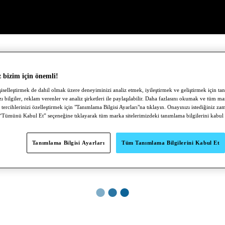
z bizim için önemli!
iselleştirmek de dahil olmak üzere deneyiminizi analiz etmek, iyileştirmek ve geliştirmek için tan
zı bilgiler, reklam verenler ve analiz şirketleri ile paylaşılabilir. Daha fazlasını okumak ve tüm ma
 tercihlerinizi özelleştirmek için "Tanımlama Bilgisi Ayarları"na tıklayın. Onayınızı istediğiniz za
. “Tümünü Kabul Et” seçeneğine tıklayarak tüm marka sitelerimizdeki tanımlama bilgilerini kabul 
Tanımlama Bilgisi Ayarları
Tüm Tanımlama Bilgilerini Kabul Et
●
●
●