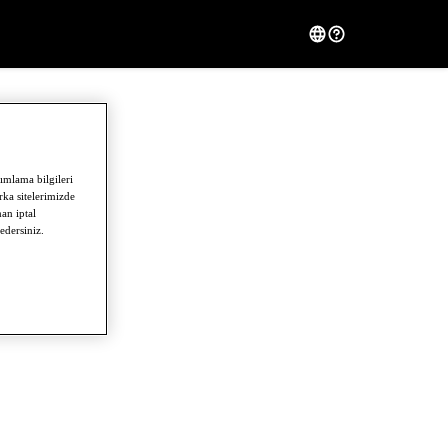
ımlama bilgileri
rka sitelerimizde
man iptal
edersiniz.