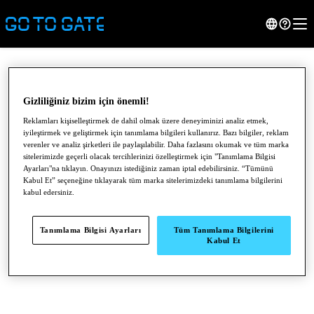
Gizliliğiniz bizim için önemli!
Reklamları kişiselleştirmek de dahil olmak üzere deneyiminizi analiz etmek,
iyileştirmek ve geliştirmek için tanımlama bilgileri kullanırız. Bazı bilgiler, reklam
verenler ve analiz şirketleri ile paylaşılabilir. Daha fazlasını okumak ve tüm marka
sitelerimizde geçerli olacak tercihlerinizi özelleştirmek için "Tanımlama Bilgisi
Ayarları"na tıklayın. Onayınızı istediğiniz zaman iptal edebilirsiniz. “Tümünü
Kabul Et” seçeneğine tıklayarak tüm marka sitelerimizdeki tanımlama bilgilerini
kabul edersiniz.
●
●
●
Tanımlama Bilgisi Ayarları
Tüm Tanımlama Bilgilerini
Kabul Et